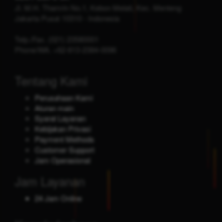
Jl. M.H. Thamrin No.1, Kebon Melati, Kec. Menteng
Jakarta Pusat
10310
-
Indonesia
Telp./Fax.
(021) 23580001
Phone/WA.
+62-813-2384-0096
Tentang Kami
Perusahaan Kami
Aturan main
Syarat Layanan
Kebijakan Privasi
Payment Methods
Customer Support
Jam Operasional
Jam Layanan
24 Jam Online