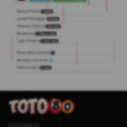
Semua Produk
10000
Jumlah Pelanggan
25000
Pesanan Diterima
250.000
Bergabung
5 Tahun lalu
Login Terakhir
2 Hari lalu
Pesan Belum Dibuka
9
Merespon Komentar
-
Refund orders
0 Kali
SLOT DEPO 5K