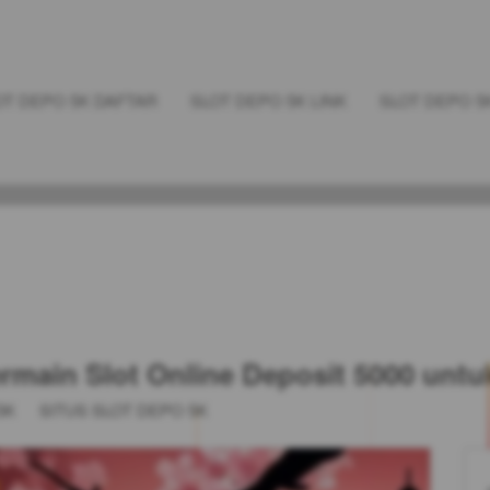
 Zona Bermain Slot Online Deposit 5000 untuk Penggu
Products
1.087
Topic
7,308
OT DEPO 5K DAFTAR
SLOT DEPO 5K LINK
SLOT DEPO 5
Source Code + DB
4 Kategori Topic
main Slot Online Deposit 5000 untu
5K
SITUS SLOT DEPO 5K