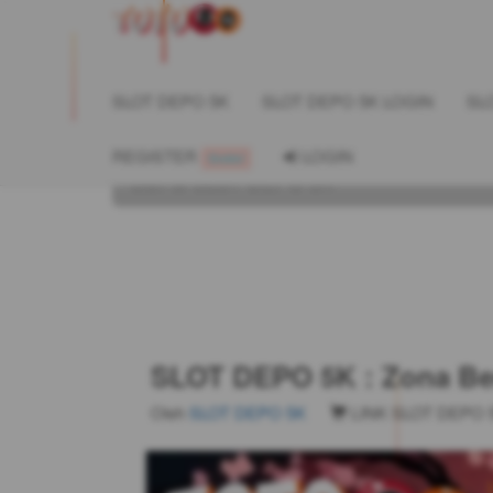
SLOT DEPO 5K :
Members
879.895
SLOT DEPO 5K
SLOT DEPO 5K LOGIN
SL
80% Members Aktif
REGISTER
LOGIN
Gratis!
SLOT DEPO 5K : Zona Ber
Oleh
SLOT DEPO 5K
LINK SLOT DEPO 