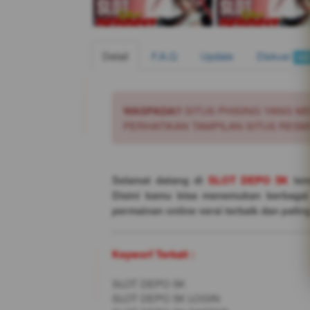
Detail
F.A.Q
Update
Diskusi
52
WASPADA!!
SITUS PHISING YANG M
PERHATIKAN TAMPILAN SITUS RESM
Selamat datang di
SLOT DEPO 5K
temp
Disini kamu bisa menemukan berbagai
permainan online versi terbaik dan palin
Keyworf Terkait :
SLOT DEPO 5K
SLOT DEPO 5K LOGIN