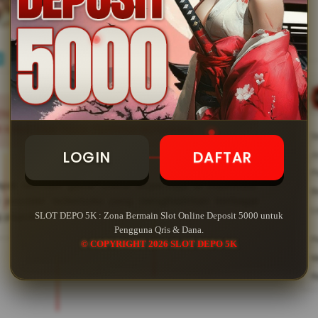
Ulasan
0
0
ENGATAS NAMAKAN SLOT DEPO 5K,
I KAMI DAN TIDAK PERNAH BERUBAH.
S
LOGIN
DAFTAR
J
P
at bermain game online terpercaya di Indonesia.
B
 provider terkemuka yang menghadirkan berbagai
L
g populer.
SLOT DEPO 5K : Zona Bermain Slot Online Deposit 5000 untuk
Pengguna Qris & Dana.
P
© COPYRIGHT 2026 SLOT DEPO 5K
M
R