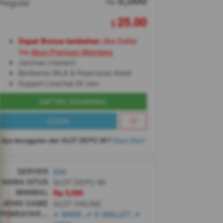
Regular
Rp
25.00
Dapat Bonus tambahan
Jika Daftar
Via
Akun Premium Members
Jaminan maxwin!
Berlisensi WLA & Keamanan Ketat
Support Livechat 24 Jam
DAFTAR SEKARANG
LOGIN
Apa keunggulan dari SLOT DEPO 5K?
Baca Disini
SERVER
IDN
NAMA SITUS
SLOT DEPO 5K
MINIMAL
Rp
5,000
JENIS GAME
SLOT ONLINE
PEMBAYARAN
✔ BANK, ✔ E-WALLET, ✔