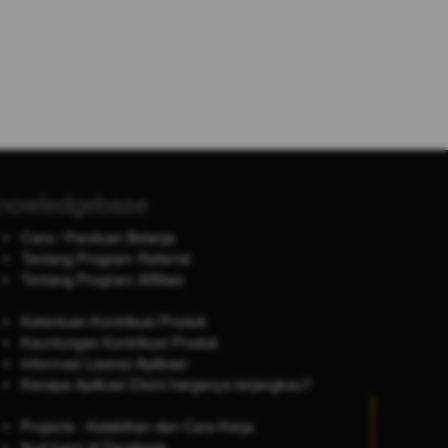
nowledgebase
Cara / Panduan Belanja
Tentang Program Referral
Tentang Program Affiliasi
Ketentuan Kontribusi Produk
Keuntungan Kontribusi Produk
Informasi Lisensi Aplikasi
Kenapa Aplikasi Disini harganya terjangkau?
Projects : Kelebihan dan Cara Kerja
Ikuti kami di Facebook